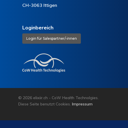
CH-3063 Ittigen
Loginbereich
Login für Salespartner/-innen
© 2026 elixiir.ch - CoW Health Technolgies.
Diese Seite benutzt Cookies.
Impressum
Deutsch
Français