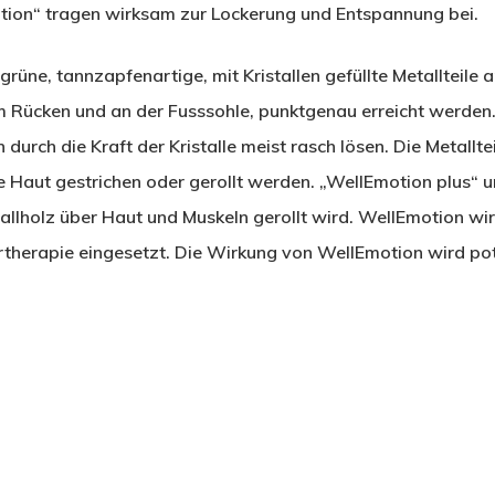
ion“ tragen wirksam zur Lockerung und Entspannung bei.
rüne, tannzapfenartige, mit Kristallen gefüllte Metallteil
am Rücken und an der Fusssohle, punktgenau erreicht werde
durch die Kraft der Kristalle meist rasch lösen. Die Metall
 Haut gestrichen oder gerollt werden. „WellEmotion plus“ um
gwallholz über Haut und Muskeln gerollt wird. WellEmotion wi
rtherapie eingesetzt. Die Wirkung von WellEmotion wird p